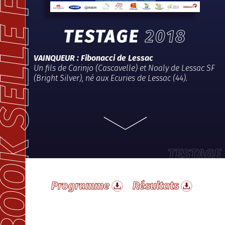
-BOOK SELLE FRANÇAIS
TESTAGE
2018
VAINQUEUR : Fibonacci de Lessac
Un fils de Carinjo (Cascavelle) et Noaly de Lessac SF
(Bright Silver), né aux Ecuries de Lessac (44).
TESTAGE
Programme
Résultats