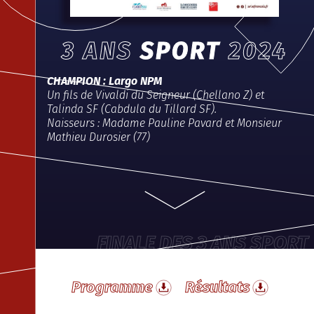
3 ANS
SPORT
2024
CHAMPION : Largo NPM
Un fils de Vivaldi du Seigneur (Chellano Z) et
Talinda SF (Cabdula du Tillard SF)
.
Naisseurs : Madame Pauline Pavard et Monsieur
Mathieu Durosier (77)
FINALE DES 3 ANS SPORT
Programme
Résultats